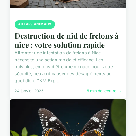
AUTRES ANIMAUX
Destruction de nid de frelons à
nice : votre solution rapide
Affronter une infestation de frelons à Nice
nécessite une action rapide et efficace. Les
nuisibles, en plus d'être une menace pour votre
sécurité, peuvent causer des désagréments au
quotidien. DKM Exp...
24 janvier 2025
5 min de lecture →