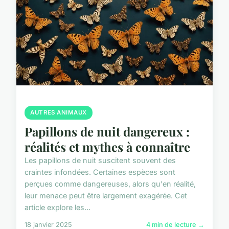
AUTRES ANIMAUX
Papillons de nuit dangereux :
réalités et mythes à connaître
Les papillons de nuit suscitent souvent des
craintes infondées. Certaines espèces sont
perçues comme dangereuses, alors qu'en réalité,
leur menace peut être largement exagérée. Cet
article explore les...
18 janvier 2025
4 min de lecture →