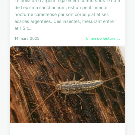
Le poisson d'argent, également connu sous le nom
de Lepisma saccharinum, est un petit insecte
nocturne caractérisé par son corps plat et ses
écailles argentées. Ces insectes, mesurant entre 1
et 1,5 c...
14 mars 2025
6 min de lecture →