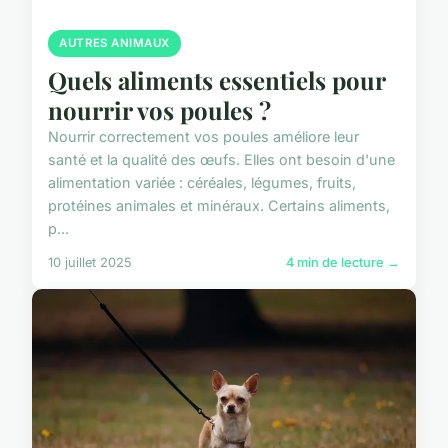
AUTRES ANIMAUX
Quels aliments essentiels pour
nourrir vos poules ?
Nourrir correctement vos poules améliore leur
santé et la qualité des œufs. Elles ont besoin d'une
alimentation variée : céréales, légumes, fruits,
protéines animales et minéraux. Certains aliments,
p...
10 juillet 2025
4 min de lecture →