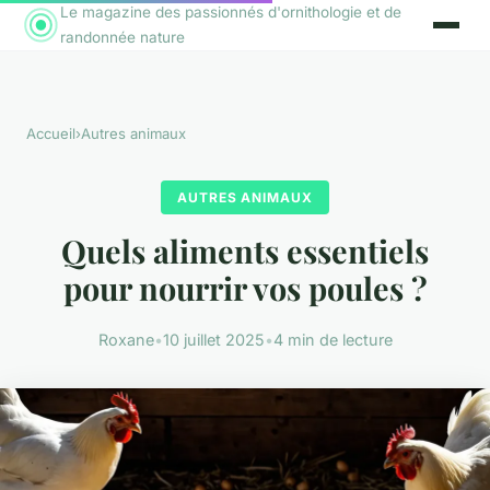
Le magazine des passionnés d'ornithologie et de
randonnée nature
Accueil
›
Autres animaux
AUTRES ANIMAUX
Quels aliments essentiels
pour nourrir vos poules ?
Roxane
•
10 juillet 2025
•
4 min de lecture