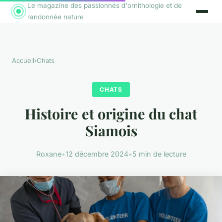
Le magazine des passionnés d'ornithologie et de
randonnée nature
Accueil
›
Chats
CHATS
Histoire et origine du chat
Siamois
Roxane
•
12 décembre 2024
•
5 min de lecture