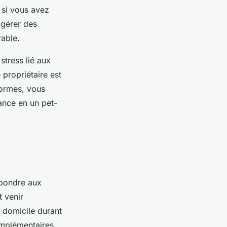
 si vous avez
 gérer des
able.
stress lié aux
 propriétaire est
formes, vous
ance en un pet-
épondre aux
t venir
e domicile durant
omplémentaires,