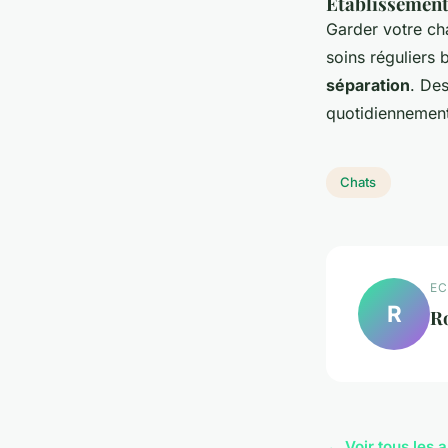
Établissement 
Garder votre cha
soins réguliers 
séparation
. Des
quotidiennement,
Chats
EC
R
R
← Voir tous les a