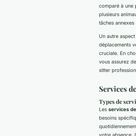
comparé à une p
plusieurs animau
tâches annexes 
Un autre aspect 
déplacements ver
cruciale. En ch
vous assurez de
sitter professio
Services de
Types de serv
Les
services de
besoins spécifiq
quotidiennement 
votre absence. 