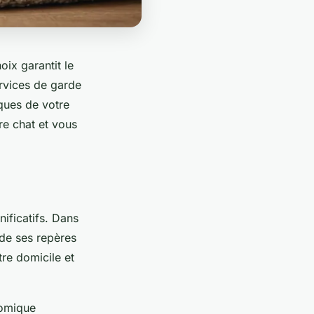
ix garantit le
ervices de garde
iques de votre
e chat et vous
ificatifs. Dans
 de ses repères
tre domicile et
nomique