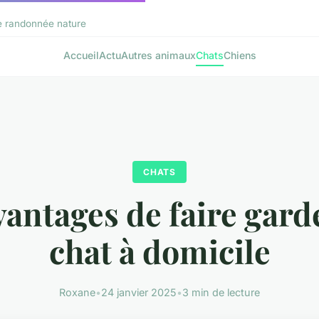
de randonnée nature
Accueil
Actu
Autres animaux
Chats
Chiens
CHATS
vantages de faire gard
chat à domicile
Roxane
•
24 janvier 2025
•
3 min de lecture