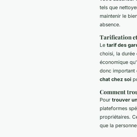
tels que nettoye
maintenir le bie
absence.
Tarification 
Le
tarif des ga
choisi, la durée
économique qu'u
donc important d
chat chez soi
po
Comment trouv
Pour
trouver un
plateformes spéci
propriétaires. 
que la personne 