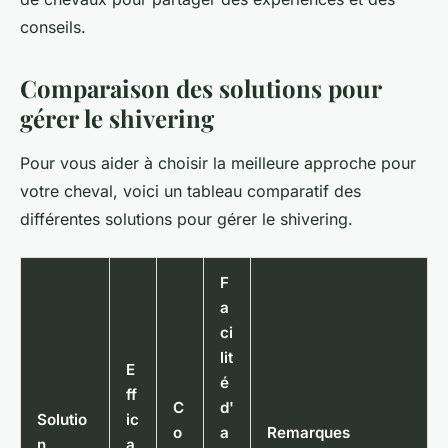
conseils.
Comparaison des solutions pour
gérer le shivering
Pour vous aider à choisir la meilleure approche pour
votre cheval, voici un tableau comparatif des
différentes solutions pour gérer le
shivering
.
F
a
ci
lit
E
é
ff
C
d'
Solutio
ic
o
a
Remarques
n
a