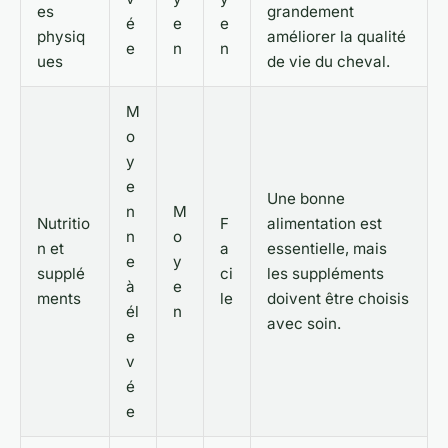
es
grandement
é
e
e
physiq
améliorer la qualité
e
n
n
ues
de vie du cheval.
M
o
y
e
Une bonne
n
M
Nutritio
F
alimentation est
n
o
n et
a
essentielle, mais
e
y
supplé
ci
les suppléments
à
e
ments
le
doivent être choisis
él
n
avec soin.
e
v
é
e