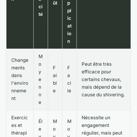
ût
p
ci
pl
té
ic
at
io
n
M
Change
o
Peut être très
ments
F
F
y
efficace pour
dans
ai
a
e
certains chevaux,
l'enviro
bl
ci
n
mais dépend de la
nneme
e
le
n
cause du shivering.
nt
e
Exercic
Nécessite un
Él
M
M
es et
engagement
e
o
o
thérapi
régulier, mais peut
v
y
y