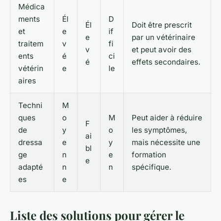
Médica
ments
Él
D
Él
Doit être prescrit
et
e
if
e
par un vétérinaire
traitem
v
fi
v
et peut avoir des
ents
é
ci
é
effets secondaires.
vétérin
e
le
aires
Techni
M
ques
o
M
Peut aider à réduire
F
de
y
o
les symptômes,
ai
dressa
e
y
mais nécessite une
bl
ge
n
e
formation
e
adapté
n
n
spécifique.
es
e
Liste des solutions pour gérer le