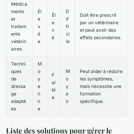
Médica
ments
Él
D
Él
Doit être prescrit
et
e
if
e
par un vétérinaire
traitem
v
fi
v
et peut avoir des
ents
é
ci
é
effets secondaires.
vétérin
e
le
aires
Techni
M
ques
o
M
Peut aider à réduire
F
de
y
o
les symptômes,
ai
dressa
e
y
mais nécessite une
bl
ge
n
e
formation
e
adapté
n
n
spécifique.
es
e
Liste des solutions pour gérer le