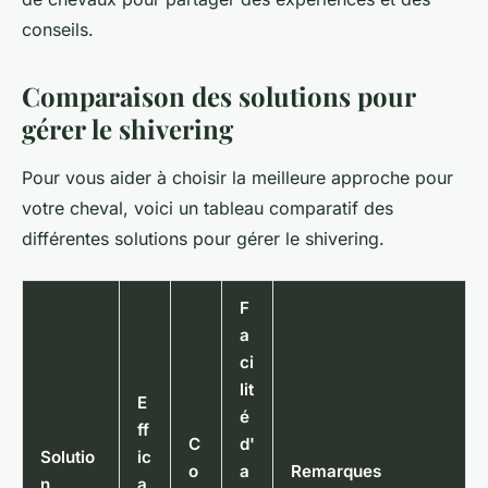
conseils.
Comparaison des solutions pour
gérer le shivering
Pour vous aider à choisir la meilleure approche pour
votre cheval, voici un tableau comparatif des
différentes solutions pour gérer le
shivering
.
F
a
ci
lit
E
é
ff
C
d'
Solutio
ic
o
a
Remarques
n
a