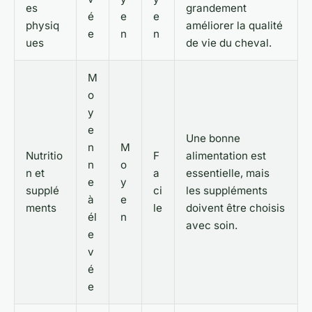
es
grandement
é
e
e
physiq
améliorer la qualité
e
n
n
ues
de vie du cheval.
M
o
y
e
Une bonne
n
M
Nutritio
F
alimentation est
n
o
n et
a
essentielle, mais
e
y
supplé
ci
les suppléments
à
e
ments
le
doivent être choisis
él
n
avec soin.
e
v
é
e