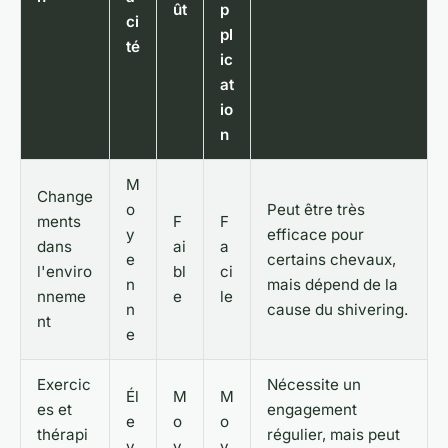
ût
p
ci
pl
té
ic
at
io
n
M
Change
o
Peut être très
ments
F
F
y
efficace pour
dans
ai
a
e
certains chevaux,
l'enviro
bl
ci
n
mais dépend de la
nneme
e
le
n
cause du shivering.
nt
e
Exercic
Nécessite un
Él
M
M
es et
engagement
e
o
o
thérapi
régulier, mais peut
v
y
y