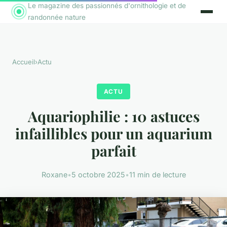
Le magazine des passionnés d'ornithologie et de
randonnée nature
Accueil
›
Actu
ACTU
Aquariophilie : 10 astuces
infaillibles pour un aquarium
parfait
Roxane
•
5 octobre 2025
•
11 min de lecture